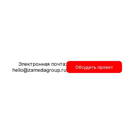
та в Ульяновске
Электронная почта:
Обсудить проект
т и лучшие практики.
hello@zamediagroup.ru