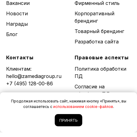
Вакансии
Фирменный стиль
Новости
Корпоративный
брендинг
Награды
Товарный брендинг
Блог
Разработка сайта
Контакты
Правовые аспекты
Клиентам:
Политика обработки
hello@zamediagroup.ru
ПД
+7 (495) 128-00-86
Согласие на
обработку ПД
Специалистам:
Продолжая использовать сайт, нажимая кнопку «Принять», вы
Политика
job@zamedia.info
соглашаетесь с
использованием cookie-файлов
.
использования
систем аналитики
Партнёрам:
ПРИНЯТЬ
(cookie-файлов)
partner@zamedia.info
Согласие на