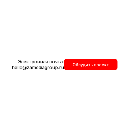
Электронная почта:
мясной продукции: копченые и вареные
Обсудить проект
hello@zamediagroup.ru