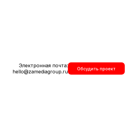
 дома
Электронная почта:
Обсудить проект
hello@zamediagroup.ru