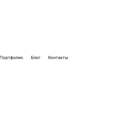
паковки линейки товаров для
Портфолио
Блог
Контакты
уге