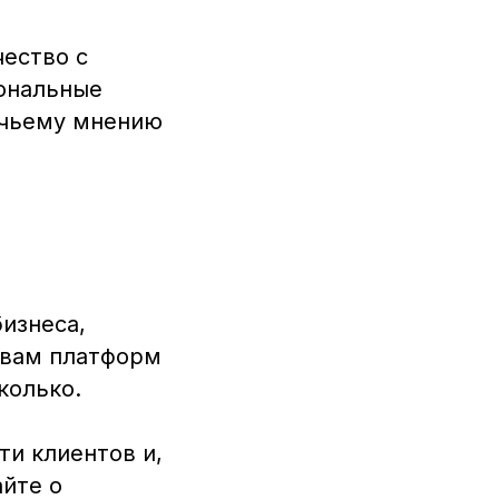
ество с
сональные
, чьему мнению
изнеса,
 вам платформ
колько.
и клиентов и,
айте о