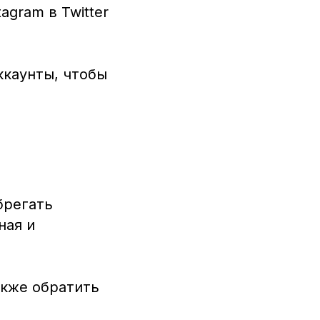
gram в Twitter
ккаунты, чтобы
брегать
ная и
акже обратить