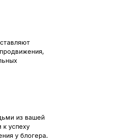
дставляют
 продвижения,
льных
дьми из вашей
 к успеху
ния у блогера.