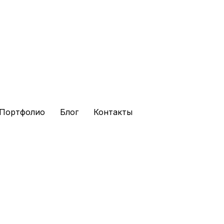
продвижения сайта
платного продвижения
Портфолио
Блог
Контакты
вными методами продвижения вашего сайта
на первоисточник обязательна.