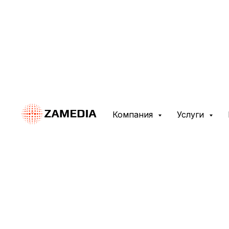
Главная
→
Блог
→
10 способов бесплатного 
10 способов бес
Компания
Услуги
Мы поделимся с вами 10 эффекти
требуют финансовых затрат.
© «ZAMEDIA», при копировании материала ссылка 