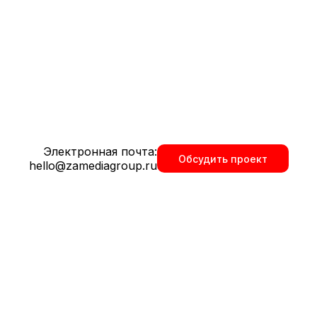
 сайта
Электронная почта:
Обсудить проект
hello@zamediagroup.ru
, которые не