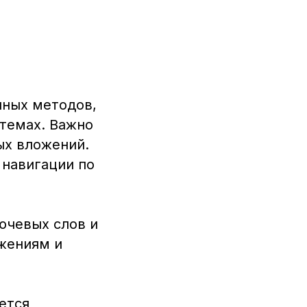
нных методов,
стемах. Важно
ых вложений.
 навигации по
ючевых слов и
ажениям и
ется