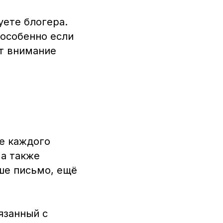
уете блогера.
особенно если
ут внимание
це каждого
 а также
аше письмо, ещё
язанный с