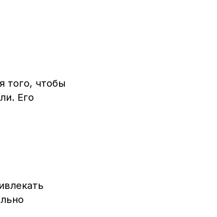
я того, чтобы
ли. Его
ривлекать
ольно