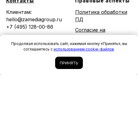
Контакты
Правовые аспекты
Клиентам:
Политика обработки
hello@zamediagroup.ru
ПД
+7 (495) 128-00-86
Согласие на
обработку ПД
Специалистам:
Продолжая использовать сайт, нажимая кнопку «Принять», вы
Политика
job@zamedia.info
соглашаетесь с
использованием cookie-файлов
.
использования
систем аналитики
ПРИНЯТЬ
Партнёрам:
(cookie-файлов)
partner@zamedia.info
Согласие на
обработку данных
системами аналитики
Пользовательское
соглашение
© 2026. Все права
защищены.