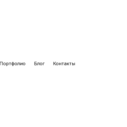
инг и разработка сай
Портфолио
Блог
Контакты
ентируясь на ваши цели, используя наш опы