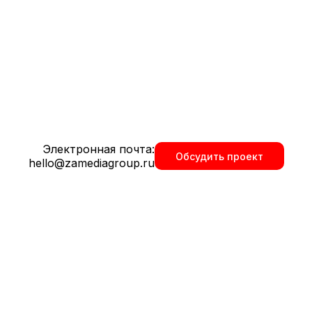
та в
Электронная почта:
Обсудить проект
hello@zamediagroup.ru
т и лучшие практики.