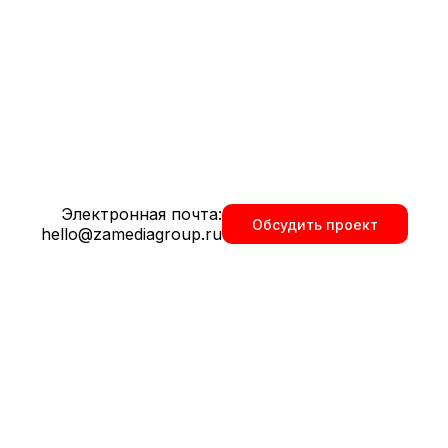
та в Липецке
Электронная почта:
Обсудить проект
т и лучшие практики.
hello@zamediagroup.ru