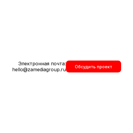
та в Костроме
Электронная почта:
Обсудить проект
т и лучшие практики.
hello@zamediagroup.ru