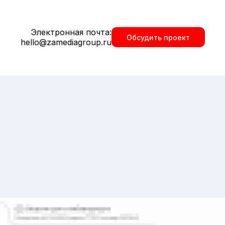
Электронная почта:
Обсудить проект
hello@zamediagroup.ru